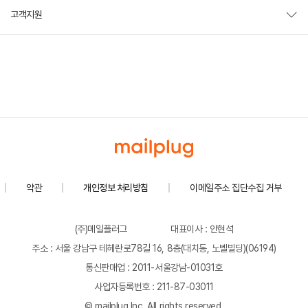
고객지원
약관
개인정보 처리방침
이메일주소 집단수집 거부
(주)메일플러그
대표이사 : 안현석
주소 : 서울 강남구 테헤란로78길 16, 8층(대치동, 노벨빌딩)(06194)
통신판매업 : 2011-서울강남-01031호
사업자등록번호 : 211-87-03011
© mailplug Inc. All rights reserved.