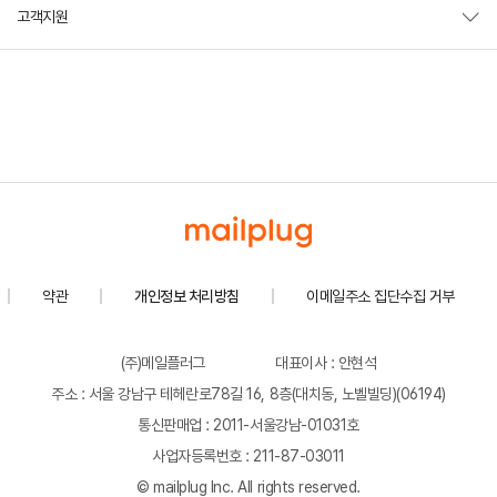
고객지원
약관
개인정보 처리방침
이메일주소 집단수집 거부
(주)메일플러그
대표이사 : 안현석
주소 : 서울 강남구 테헤란로78길 16, 8층(대치동, 노벨빌딩)(06194)
통신판매업 : 2011-서울강남-01031호
사업자등록번호 : 211-87-03011
© mailplug Inc. All rights reserved.