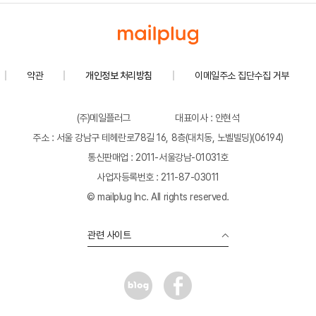
약관
개인정보 처리방침
이메일주소 집단수집 거부
(주)메일플러그
대표이사 : 안현석
주소 : 서울 강남구 테헤란로78길 16, 8층(대치동, 노벨빌딩)(06194)
통신판매업 : 2011-서울강남-01031호
사업자등록번호 : 211-87-03011
© mailplug Inc. All rights reserved.
관련 사이트