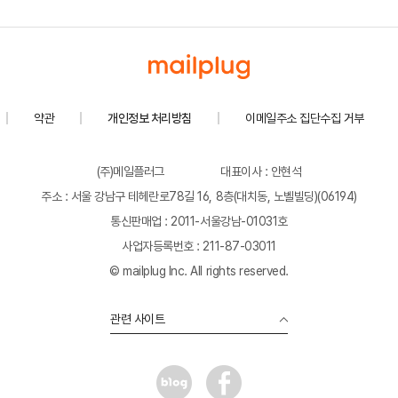
약관
개인정보 처리방침
이메일주소 집단수집 거부
(주)메일플러그
대표이사 : 안현석
주소 : 서울 강남구 테헤란로78길 16, 8층(대치동, 노벨빌딩)(06194)
통신판매업 : 2011-서울강남-01031호
사업자등록번호 : 211-87-03011
© mailplug Inc. All rights reserved.
관련 사이트