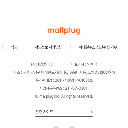
약관
개인정보 처리방침
이메일주소 집단수집 거부
(주)메일플러그
대표이사 : 안현석
주소 : 서울 강남구 테헤란로78길 16, 8층(대치동, 노벨빌딩)(06194)
통신판매업 : 2011-서울강남-01031호
사업자등록번호 : 211-87-03011
© mailplug Inc. All rights reserved.
관련 사이트