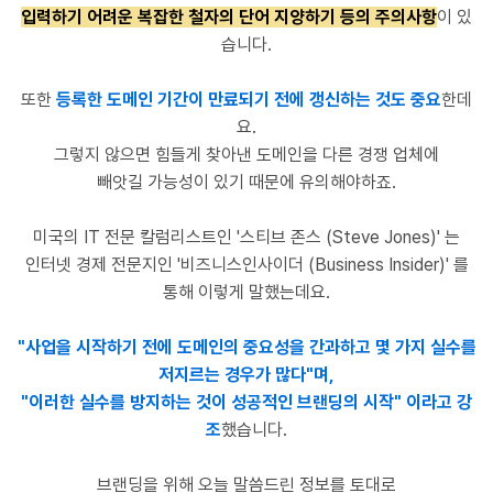
입력
하기 어려운 복잡한 철자의 단어 지양하기 등의 주의사항
이 있
습니다.
또한
등록한 도메인 기간이 만료되기 전에 갱신하는 것도 중요
한데
요.
그렇지 않으면
힘들게
찾아낸
도메인을
다른
경쟁
업체에
빼앗길
가능성이
있기 때문에 유의해야하죠.
미국의
IT
전문
칼럼리스트인
'
스티브
존스
(Steve Jones)'
는
인터넷
경제
전문지인
'
비즈니스인사이더
(Business Insider)'
를
통해 이렇게 말했는데요.
"사업을 시작하기 전에 도메인의 중요성을 간과하고 몇 가지 실수를
저지르는 경우가 많다"며,
"이러한 실수를 방지하는 것이 성공적인 브랜딩의 시작" 이라고
강
조
했습니다.
브랜딩을 위해 오늘 말씀드린 정보를 토대로