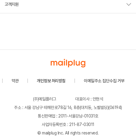
고객지원
약관
개인정보 처리방침
이메일주소 집단수집 거부
(주)메일플러그
대표이사 : 안현석
주소 : 서울 강남구 테헤란로78길 16, 8층(대치동, 노벨빌딩)(06194)
통신판매업 : 2011-서울강남-01031호
사업자등록번호 : 211-87-03011
© mailplug Inc. All rights reserved.