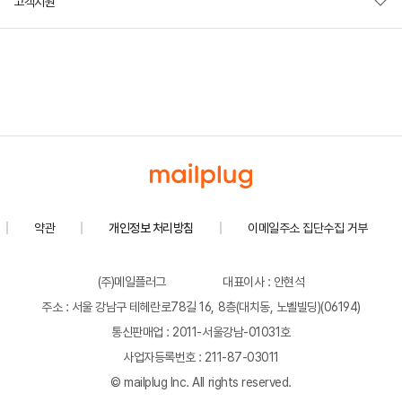
고객지원
약관
개인정보 처리방침
이메일주소 집단수집 거부
(주)메일플러그
대표이사 : 안현석
주소 : 서울 강남구 테헤란로78길 16, 8층(대치동, 노벨빌딩)(06194)
통신판매업 : 2011-서울강남-01031호
사업자등록번호 : 211-87-03011
© mailplug Inc. All rights reserved.