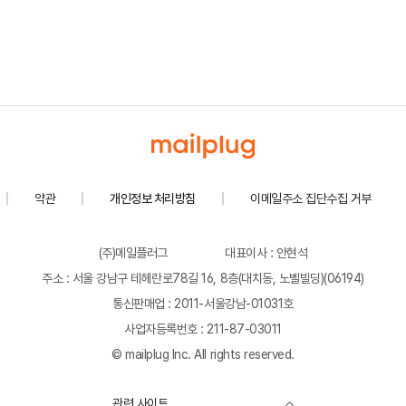
약관
개인정보 처리방침
이메일주소 집단수집 거부
(주)메일플러그
대표이사 : 안현석
주소 : 서울 강남구 테헤란로78길 16, 8층(대치동, 노벨빌딩)(06194)
통신판매업 : 2011-서울강남-01031호
사업자등록번호 : 211-87-03011
© mailplug Inc. All rights reserved.
관련 사이트