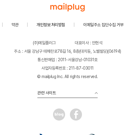
약관
개인정보 처리방침
이메일주소 집단수집 거부
(주)메일플러그
대표이사 : 안현석
주소 : 서울 강남구 테헤란로78길 16, 8층(대치동, 노벨빌딩)(06194)
통신판매업 : 2011-서울강남-01031호
사업자등록번호 : 211-87-03011
© mailplug Inc. All rights reserved.
관련 사이트