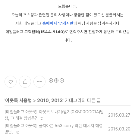
드렸습니다.
오늘의 포스팅과 관련된 문의 사항이나 궁금한 점이 있으신 분들께서는
저희 메일플러그
홈페이지 1:1게시판
에 해당 사항을 남겨주시거나
메일플러그
고객센터(1544-9140)
로 연락주시면 친절하게 답변해 드리겠습
니다.
'
아웃룩 사용법
>
2010, 2013
' 카테고리의 다른 글
[메일플러그 아웃룩] 아웃룩 보내기/받기(0X800CCC1A)발
2015.03.27
생, 그 해결 방법은?
(0)
[메일플러그 아웃룩] 골치아픈 553 sorry 리턴 메시지 해결
2015.03.20
방법.
(8)