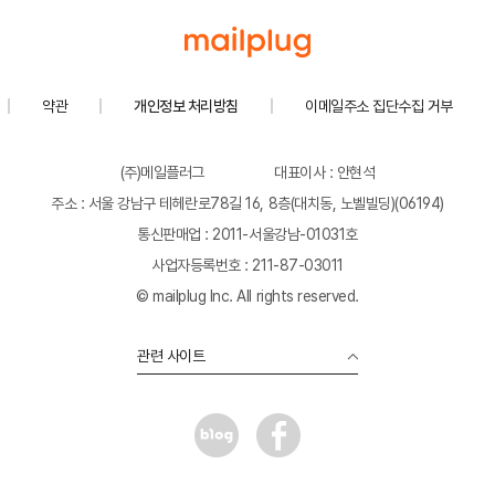
약관
개인정보 처리방침
이메일주소 집단수집 거부
(주)메일플러그
대표이사 : 안현석
주소 : 서울 강남구 테헤란로78길 16, 8층(대치동, 노벨빌딩)(06194)
통신판매업 : 2011-서울강남-01031호
사업자등록번호 : 211-87-03011
© mailplug Inc. All rights reserved.
관련 사이트