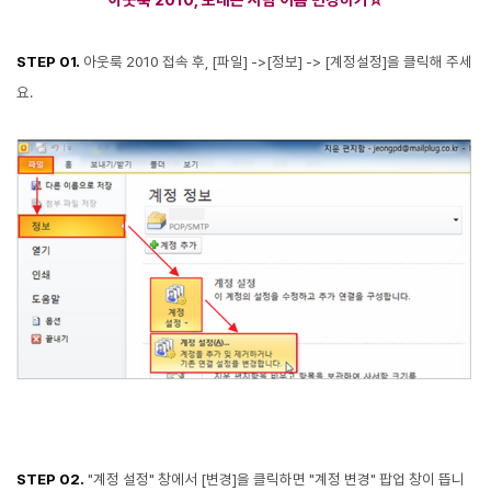
아웃룩 2010, 보내는 사
람 이름 변경하기☆
STEP 01.
아웃룩 2010 접속 후,
[파일] ->[정보] -> [계정설정
]을
클릭해 주세
요.
STEP 02.
"계정 설정" 창에서
[변경]을 클릭
하
면 "계정 변경
" 팝업 창이 뜹니