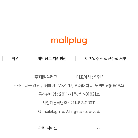
약관
개인정보 처리방침
이메일주소 집단수집 거부
(주)메일플러그
대표이사 : 안현석
주소 : 서울 강남구 테헤란로78길 16, 8층(대치동, 노벨빌딩)(06194)
통신판매업 : 2011-서울강남-01031호
사업자등록번호 : 211-87-03011
© mailplug Inc. All rights reserved.
관련 사이트