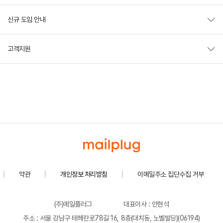
신규 도입 안내
고객지원
약관
개인정보 처리방침
이메일주소 집단수집 거부
(주)메일플러그
대표이사 : 안현석
주소 : 서울 강남구 테헤란로78길 16, 8층(대치동, 노벨빌딩)(06194)