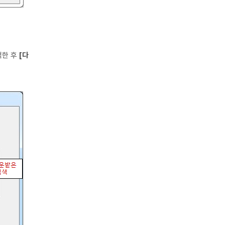
택한 후
[다