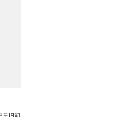
택 후
[다음]