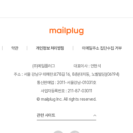
약관
개인정보 처리방침
이메일주소 집단수집 거부
(주)메일플러그
대표이사 : 안현석
주소 : 서울 강남구 테헤란로78길 16, 8층(대치동, 노벨빌딩)(06194)
통신판매업 : 2011-서울강남-01031호
사업자등록번호 : 211-87-03011
© mailplug Inc. All rights reserved.
관련 사이트