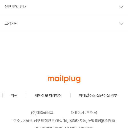
신규 도입 안내
고객지원
약관
개인정보 처리방침
이메일주소 집단수집 거부
(주)메일플러그
대표이사 : 안현석
주소 : 서울 강남구 테헤란로78길 16, 8층(대치동, 노벨빌딩)(06194)