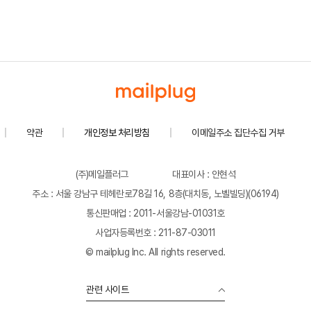
약관
개인정보 처리방침
이메일주소 집단수집 거부
(주)메일플러그
대표이사 : 안현석
주소 : 서울 강남구 테헤란로78길 16, 8층(대치동, 노벨빌딩)(06194)
통신판매업 : 2011-서울강남-01031호
사업자등록번호 : 211-87-03011
© mailplug Inc. All rights reserved.
관련 사이트