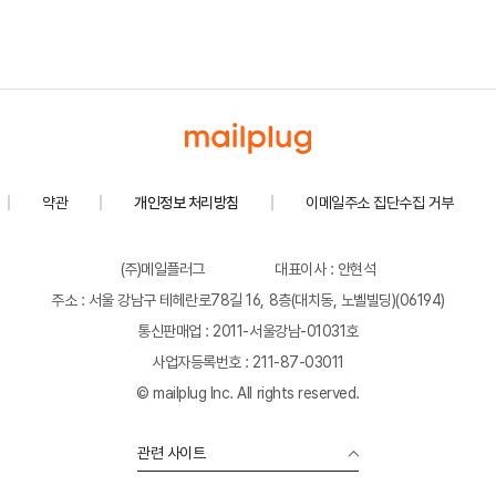
약관
개인정보 처리방침
이메일주소 집단수집 거부
(주)메일플러그
대표이사 : 안현석
주소 : 서울 강남구 테헤란로78길 16, 8층(대치동, 노벨빌딩)(06194)
통신판매업 : 2011-서울강남-01031호
사업자등록번호 : 211-87-03011
© mailplug Inc. All rights reserved.
관련 사이트